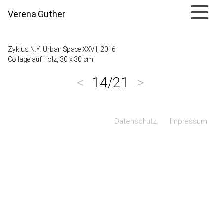
Verena Guther
Zyklus N.Y. Urban Space XXVII, 2016
Collage auf Holz, 30 x 30 cm
<
14/21
>
Navigation überspringen
Datenschutz
Impressum