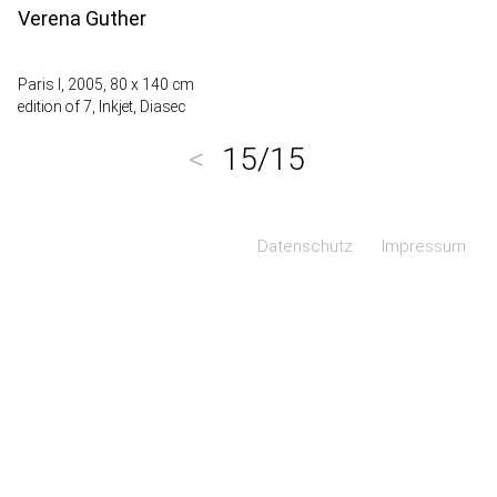
Verena Guther
Paris I, 2005, 80 x 140 cm
edition of 7, Inkjet, Diasec
<
15/15
Navigation überspringen
Datenschutz
Impressum