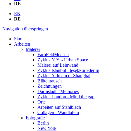
DE
EN
DE
Navigation überspringen
Start
Arbeiten
Malerei
FarbFeldMensch
Zyklus N.Y. - Urban Space
Malerei auf Leinwand
Zyklus Istanbul - teşekkür ederim
Zyklus A dream of Shanghai
Blütenrausch
Zeichnungen
Darmstadt - Memories
Zyklus London - Mind the gap
Orte
Arbeiten auf Stahlblech
Collagen - Wandtafeln
Fotografie
Berlin
New York