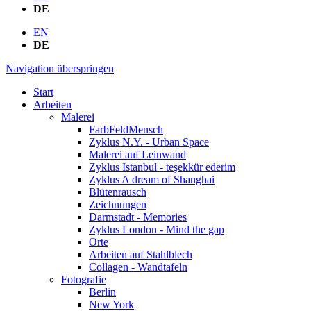
DE
EN
DE
Navigation überspringen
Start
Arbeiten
Malerei
FarbFeldMensch
Zyklus N.Y. - Urban Space
Malerei auf Leinwand
Zyklus Istanbul - teşekkür ederim
Zyklus A dream of Shanghai
Blütenrausch
Zeichnungen
Darmstadt - Memories
Zyklus London - Mind the gap
Orte
Arbeiten auf Stahlblech
Collagen - Wandtafeln
Fotografie
Berlin
New York