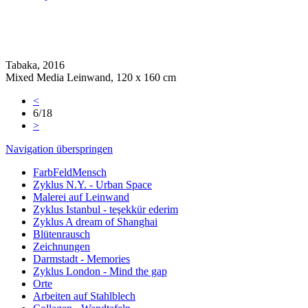
Tabaka, 2016
Mixed Media Leinwand, 120 x 160 cm
<
6/18
>
Navigation überspringen
FarbFeldMensch
Zyklus N.Y. - Urban Space
Malerei auf Leinwand
Zyklus Istanbul - teşekkür ederim
Zyklus A dream of Shanghai
Blütenrausch
Zeichnungen
Darmstadt - Memories
Zyklus London - Mind the gap
Orte
Arbeiten auf Stahlblech